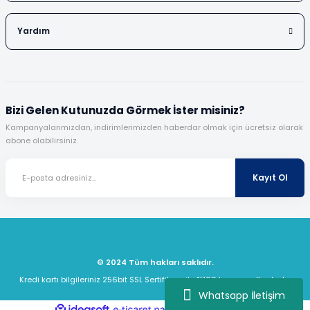
Yardım
Bizi Gelen Kutunuzda Görmek İster misiniz?
Kampanyalarımızdan, indirimlerimizden haberdar olmak için ücretsiz olarak
abone olabilirsiniz.
Kayıt Ol
© 2024 Tüm hakları saklıdır.
Kredi kartı bilgileriniz 256bit SSL Sertifikası ile %100 koruma altındadır.
Whatsapp İletişim
ideasoft
ile