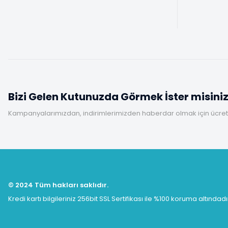
Bizi Gelen Kutunuzda Görmek İster misini
Kampanyalarımızdan, indirimlerimizden haberdar olmak için ücretsi
© 2024 Tüm hakları saklıdır.
Kredi kartı bilgileriniz 256bit SSL Sertifikası ile %100 koruma altındadı