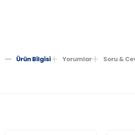
Ürün Bilgisi
Yorumlar
Soru & C
Bu ürünün fiyat bilgisi, resim, ürün açıklamalarında ve diğer konula
Görüş ve önerileriniz için teşekkür ederiz.
Ürün resmi kalitesiz, bozuk veya görüntülenemiyor.
Ürün açıklamasında eksik bilgiler bulunuyor.
Ürün bilgilerinde hatalar bulunuyor.