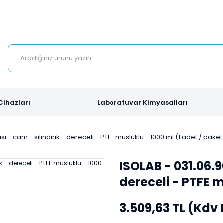
Cihazları
Laboratuvar Kimyasalları
si - cam - silindirik - dereceli - PTFE musluklu - 1000 ml (1 adet / paket
ISOLAB - 031.06.9
dereceli - PTFE m
3.509,63 TL (Kdv 