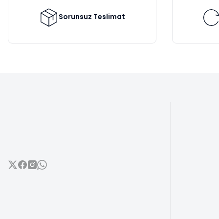
Ürün fiyatı diğer sitelerden daha pahalı.
Bu ürüne benzer farklı alternatifler olmalı.
Sorunsuz Teslimat