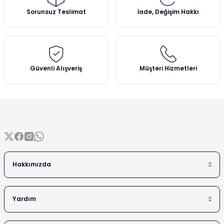
Vezin Kapları
Ürün açıklamasında eksik bilgiler bulunuyor.
Sorunsuz Teslimat
İade, Değişim Hakkı
Ürün bilgilerinde hatalar bulunuyor.
Vialler
Ürün fiyatı diğer sitelerden daha pahalı.
Bu ürüne benzer farklı alternatifler olmalı.
Güvenli Alışveriş
Müşteri Hizmetleri
Gönder
Hakkımızda
Yardım