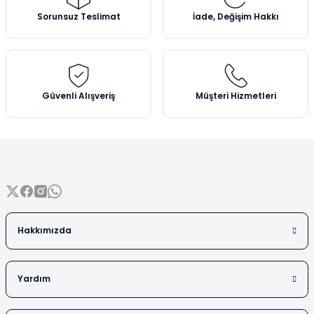
Vezin Kapları
Ürün açıklamasında eksik bilgiler bulunuyor.
Sorunsuz Teslimat
İade, Değişim Hakkı
Ürün bilgilerinde hatalar bulunuyor.
Vialler
Ürün fiyatı diğer sitelerden daha pahalı.
Bu ürüne benzer farklı alternatifler olmalı.
Güvenli Alışveriş
Müşteri Hizmetleri
Gönder
Hakkımızda
Yardım