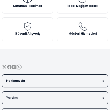
Vezin Kapları
Ürün açıklamasında eksik bilgiler bulunuyor.
Sorunsuz Teslimat
İade, Değişim Hakkı
Ürün bilgilerinde hatalar bulunuyor.
Vialler
Ürün fiyatı diğer sitelerden daha pahalı.
Bu ürüne benzer farklı alternatifler olmalı.
Güvenli Alışveriş
Müşteri Hizmetleri
Gönder
Hakkımızda
Yardım