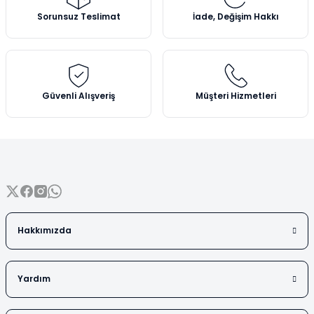
Vezin Kapları
Ürün açıklamasında eksik bilgiler bulunuyor.
Sorunsuz Teslimat
İade, Değişim Hakkı
Ürün bilgilerinde hatalar bulunuyor.
Vialler
Ürün fiyatı diğer sitelerden daha pahalı.
Bu ürüne benzer farklı alternatifler olmalı.
Güvenli Alışveriş
Müşteri Hizmetleri
Gönder
Hakkımızda
Yardım