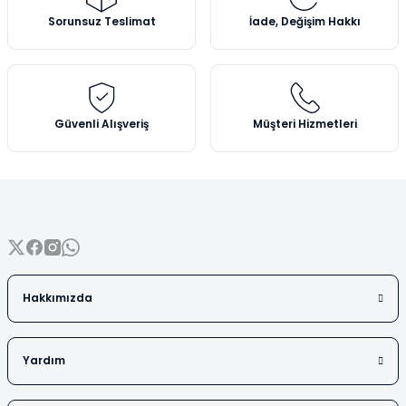
Vezin Kapları
Ürün açıklamasında eksik bilgiler bulunuyor.
Sorunsuz Teslimat
İade, Değişim Hakkı
Ürün bilgilerinde hatalar bulunuyor.
Vialler
Ürün fiyatı diğer sitelerden daha pahalı.
Bu ürüne benzer farklı alternatifler olmalı.
Güvenli Alışveriş
Müşteri Hizmetleri
Gönder
Hakkımızda
Yardım