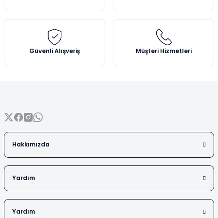
Vezin Kapları
Ürün bilgilerinde hatalar bulunuyor.
Ürün fiyatı diğer sitelerden daha pahalı.
Vialler
Bu ürüne benzer farklı alternatifler olmalı.
Güvenli Alışveriş
Müşteri Hizmetleri
Gönder
Hakkımızda
Yardım
Yardım