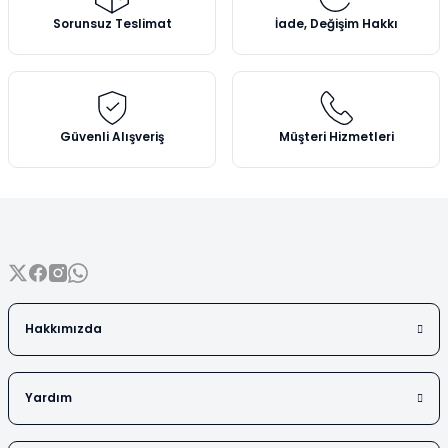
Vezin Kapları
Ürün açıklamasında eksik bilgiler bulunuyor.
Sorunsuz Teslimat
İade, Değişim Hakkı
Ürün bilgilerinde hatalar bulunuyor.
Vialler
Ürün fiyatı diğer sitelerden daha pahalı.
Bu ürüne benzer farklı alternatifler olmalı.
Güvenli Alışveriş
Müşteri Hizmetleri
Gönder
Hakkımızda
Yardım