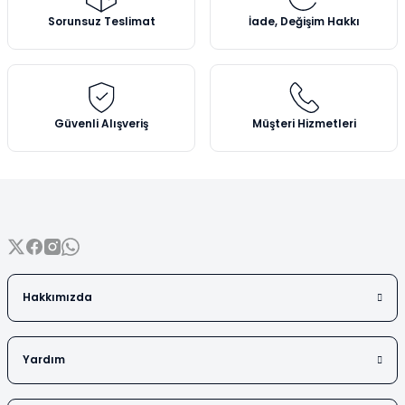
Vezin Kapları
Ürün açıklamasında eksik bilgiler bulunuyor.
Sorunsuz Teslimat
İade, Değişim Hakkı
Ürün bilgilerinde hatalar bulunuyor.
Vialler
Ürün fiyatı diğer sitelerden daha pahalı.
Bu ürüne benzer farklı alternatifler olmalı.
Güvenli Alışveriş
Müşteri Hizmetleri
Gönder
Hakkımızda
Yardım