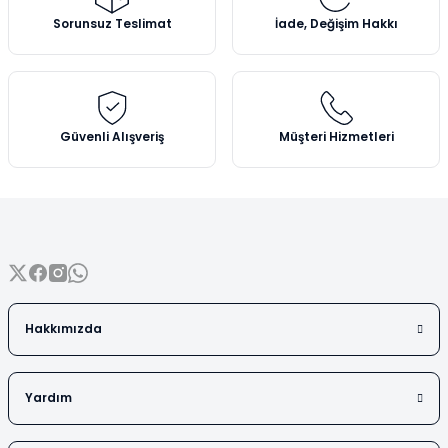
Vezin Kapları
Ürün açıklamasında eksik bilgiler bulunuyor.
Sorunsuz Teslimat
İade, Değişim Hakkı
Ürün bilgilerinde hatalar bulunuyor.
Vialler
Ürün fiyatı diğer sitelerden daha pahalı.
Bu ürüne benzer farklı alternatifler olmalı.
Güvenli Alışveriş
Müşteri Hizmetleri
Gönder
Hakkımızda
Yardım