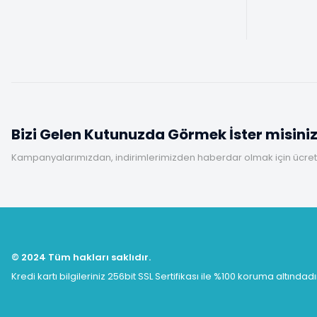
Bizi Gelen Kutunuzda Görmek İster misini
Kampanyalarımızdan, indirimlerimizden haberdar olmak için ücretsi
© 2024 Tüm hakları saklıdır.
Kredi kartı bilgileriniz 256bit SSL Sertifikası ile %100 koruma altındadı