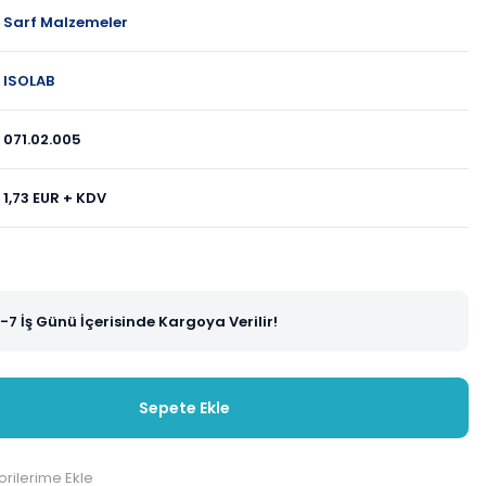
Sarf Malzemeler
ISOLAB
071.02.005
1,73 EUR + KDV
-7 İş Günü İçerisinde Kargoya Verilir!
Sepete Ekle