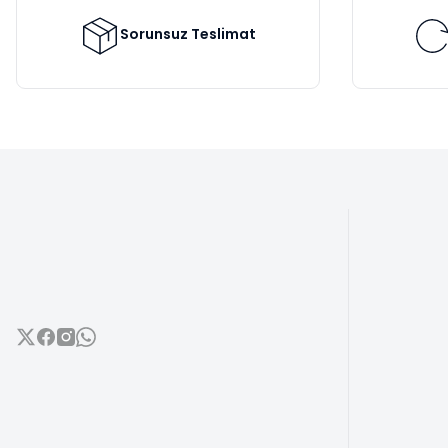
Ürün fiyatı diğer sitelerden daha pahalı.
Bu ürüne benzer farklı alternatifler olmalı.
Sorunsuz Teslimat