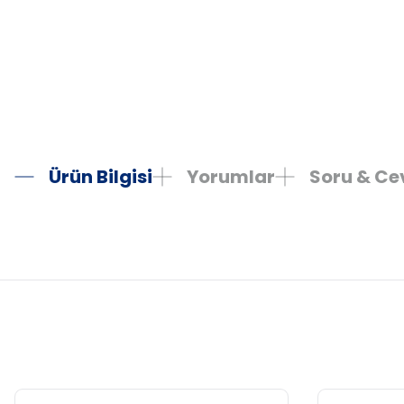
Ürün Bilgisi
Yorumlar
Soru & C
Bu ürünün fiyat bilgisi, resim, ürün açıklamalarında ve diğer konula
Görüş ve önerileriniz için teşekkür ederiz.
Ürün resmi kalitesiz, bozuk veya görüntülenemiyor.
Ürün açıklamasında eksik bilgiler bulunuyor.
Ürün bilgilerinde hatalar bulunuyor.