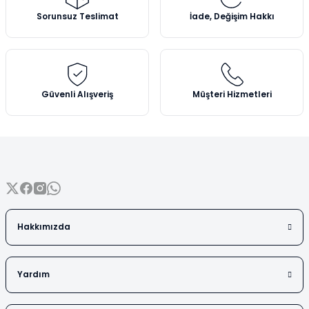
Vezin Kapları
Ürün açıklamasında eksik bilgiler bulunuyor.
Sorunsuz Teslimat
İade, Değişim Hakkı
Ürün bilgilerinde hatalar bulunuyor.
Vialler
Ürün fiyatı diğer sitelerden daha pahalı.
Bu ürüne benzer farklı alternatifler olmalı.
Güvenli Alışveriş
Müşteri Hizmetleri
Gönder
Hakkımızda
Yardım