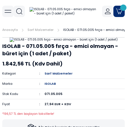
Geri Dön
Geri Dön
Geri Dön
r
meler
Cihaz Aksesuarları
Sıvı Aktarım Cihazları
Cam Malzemeler
Filtrasyon
Havanlar
Mantar Ürünleri
Metal Malzemeler
Plastik Malzemeler
Porselen Malzemeler
Anasayfa
Sarf Malzemeler
ISOLAB - 071.05.005 fırça - emici olmayan
allar
er
Yoğunluk Kitleri
Dispenser
Ayırma Hunileri
Filtre Kağıtları
Agat Havanlar
Mantar Standlar
Amyant Tel
Kulplu Plastik Beherler
Buhner Hunileri
ISOLAB - 071.05.005 fırça - emici olmayan -
ları
allar
Otomatik Pipetler
Bagetler
Şırınga Filtreleri
Cam Havanlar
Bunzen Bekleri
Numune Kapları
Krozeler
büret için (1 adet / paket)
1.842,56 TL (Kdv Dahil)
zları
Pipet Pompası
Balon Jojeler
Soksilet Kartuşu
Porselen Havanlar
Kıskaçlar
Pastör Pipetleri
Porselen Kapsüller
Kategori
Sarf Malzemeler
leri
Balonlar
Maşalar
Pipet Uçları
Marka
ISOLAB
Beherler
Metal Kutular
Pipetler
Stok Kodu
071.05.005
Fiyat
27,94 EUR + KDV
hazları
çaları
Büretler
Nivolar
Pisetler
*196,57 TL den başlayan taksitlerle!
rtumları
Cam Kapaklar
Pensler
Plastik Balon Jojeler