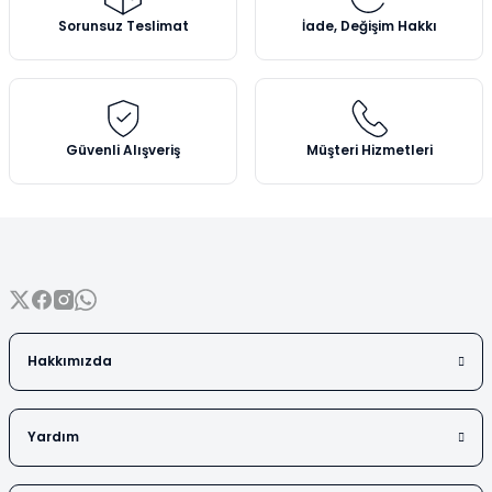
Vezin Kapları
Ürün açıklamasında eksik bilgiler bulunuyor.
Sorunsuz Teslimat
İade, Değişim Hakkı
Ürün bilgilerinde hatalar bulunuyor.
Vialler
Ürün fiyatı diğer sitelerden daha pahalı.
Bu ürüne benzer farklı alternatifler olmalı.
Güvenli Alışveriş
Müşteri Hizmetleri
Gönder
Hakkımızda
Yardım