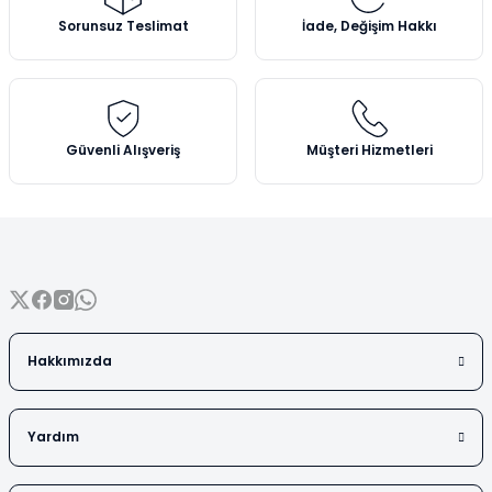
Vezin Kapları
Ürün açıklamasında eksik bilgiler bulunuyor.
Sorunsuz Teslimat
İade, Değişim Hakkı
Ürün bilgilerinde hatalar bulunuyor.
Vialler
Ürün fiyatı diğer sitelerden daha pahalı.
Bu ürüne benzer farklı alternatifler olmalı.
Güvenli Alışveriş
Müşteri Hizmetleri
Gönder
Hakkımızda
Yardım