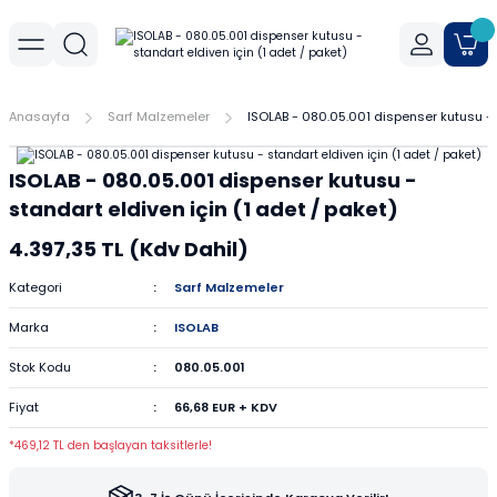
Geri Dön
Geri Dön
Geri Dön
r
meler
Cihaz Aksesuarları
Sıvı Aktarım Cihazları
Cam Malzemeler
Filtrasyon
Havanlar
Mantar Ürünleri
Metal Malzemeler
Plastik Malzemeler
Porselen Malzemeler
Anasayfa
Sarf Malzemeler
ISOLAB - 080.05.001 dispenser kutusu - s
allar
er
Yoğunluk Kitleri
Dispenser
Ayırma Hunileri
Filtre Kağıtları
Agat Havanlar
Mantar Standlar
Amyant Tel
Kulplu Plastik Beherler
Buhner Hunileri
ISOLAB - 080.05.001 dispenser kutusu -
ları
allar
Otomatik Pipetler
Bagetler
Şırınga Filtreleri
Cam Havanlar
Bunzen Bekleri
Numune Kapları
Krozeler
standart eldiven için (1 adet / paket)
4.397,35 TL (Kdv Dahil)
zları
Pipet Pompası
Balon Jojeler
Soksilet Kartuşu
Porselen Havanlar
Kıskaçlar
Pastör Pipetleri
Porselen Kapsüller
Kategori
Sarf Malzemeler
leri
Balonlar
Maşalar
Pipet Uçları
Marka
ISOLAB
Beherler
Metal Kutular
Pipetler
Stok Kodu
080.05.001
Fiyat
66,68 EUR + KDV
hazları
çaları
Büretler
Nivolar
Pisetler
*469,12 TL den başlayan taksitlerle!
rtumları
Cam Kapaklar
Pensler
Plastik Balon Jojeler