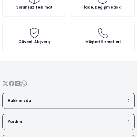
Vezin Kapları
Ürün açıklamasında eksik bilgiler bulunuyor.
Sorunsuz Teslimat
İade, Değişim Hakkı
Ürün bilgilerinde hatalar bulunuyor.
Vialler
Ürün fiyatı diğer sitelerden daha pahalı.
Bu ürüne benzer farklı alternatifler olmalı.
Güvenli Alışveriş
Müşteri Hizmetleri
Gönder
Hakkımızda
Yardım