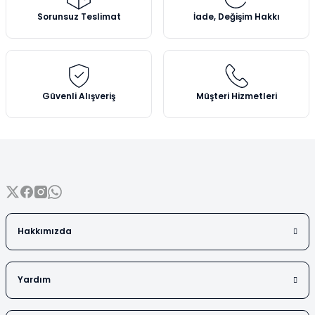
Vezin Kapları
Ürün açıklamasında eksik bilgiler bulunuyor.
Sorunsuz Teslimat
İade, Değişim Hakkı
Ürün bilgilerinde hatalar bulunuyor.
Vialler
Ürün fiyatı diğer sitelerden daha pahalı.
Bu ürüne benzer farklı alternatifler olmalı.
Güvenli Alışveriş
Müşteri Hizmetleri
Gönder
Hakkımızda
Yardım