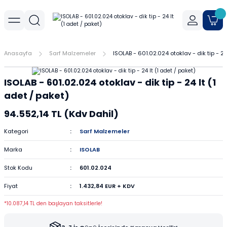
Geri Dön
Geri Dön
Geri Dön
r
meler
Cihaz Aksesuarları
Sıvı Aktarım Cihazları
Cam Malzemeler
Filtrasyon
Havanlar
Mantar Ürünleri
Metal Malzemeler
Plastik Malzemeler
Porselen Malzemeler
Anasayfa
Sarf Malzemeler
ISOLAB - 601.02.024 otoklav - dik tip - 24
allar
er
Yoğunluk Kitleri
Dispenser
Ayırma Hunileri
Filtre Kağıtları
Agat Havanlar
Mantar Standlar
Amyant Tel
Kulplu Plastik Beherler
Buhner Hunileri
ISOLAB - 601.02.024 otoklav - dik tip - 24 lt (1
ları
allar
Otomatik Pipetler
Bagetler
Şırınga Filtreleri
Cam Havanlar
Bunzen Bekleri
Numune Kapları
Krozeler
adet / paket)
94.552,14 TL (Kdv Dahil)
zları
Pipet Pompası
Balon Jojeler
Soksilet Kartuşu
Porselen Havanlar
Kıskaçlar
Pastör Pipetleri
Porselen Kapsüller
Kategori
Sarf Malzemeler
leri
Balonlar
Maşalar
Pipet Uçları
Marka
ISOLAB
Beherler
Metal Kutular
Pipetler
Stok Kodu
601.02.024
Fiyat
1.432,84 EUR + KDV
hazları
çaları
Büretler
Nivolar
Pisetler
*10.087,14 TL den başlayan taksitlerle!
rtumları
Cam Kapaklar
Pensler
Plastik Balon Jojeler