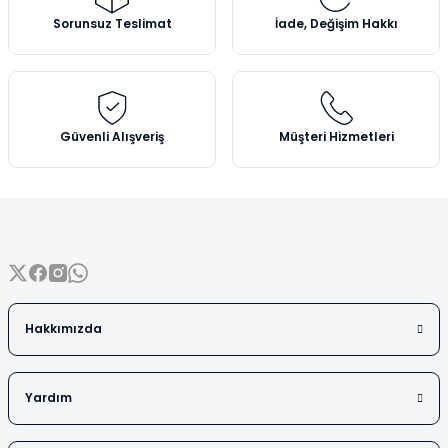
Vezin Kapları
Ürün açıklamasında eksik bilgiler bulunuyor.
Sorunsuz Teslimat
İade, Değişim Hakkı
Ürün bilgilerinde hatalar bulunuyor.
Vialler
Ürün fiyatı diğer sitelerden daha pahalı.
Bu ürüne benzer farklı alternatifler olmalı.
Güvenli Alışveriş
Müşteri Hizmetleri
Gönder
Hakkımızda
Yardım