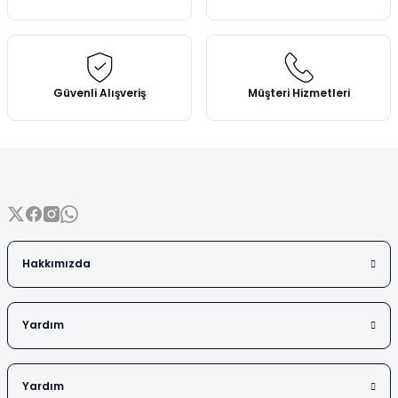
Vezin Kapları
Ürün bilgilerinde hatalar bulunuyor.
Ürün fiyatı diğer sitelerden daha pahalı.
Vialler
Bu ürüne benzer farklı alternatifler olmalı.
Güvenli Alışveriş
Müşteri Hizmetleri
Gönder
Hakkımızda
Yardım
Yardım