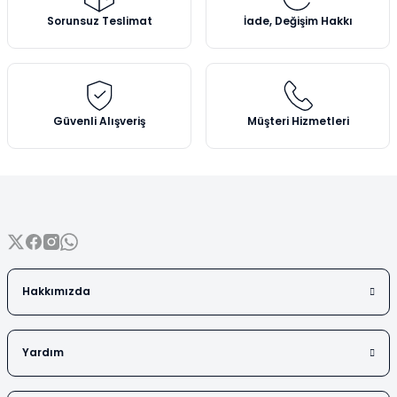
Vezin Kapları
Ürün açıklamasında eksik bilgiler bulunuyor.
Sorunsuz Teslimat
İade, Değişim Hakkı
Ürün bilgilerinde hatalar bulunuyor.
Vialler
Ürün fiyatı diğer sitelerden daha pahalı.
Bu ürüne benzer farklı alternatifler olmalı.
Güvenli Alışveriş
Müşteri Hizmetleri
Gönder
Hakkımızda
Yardım