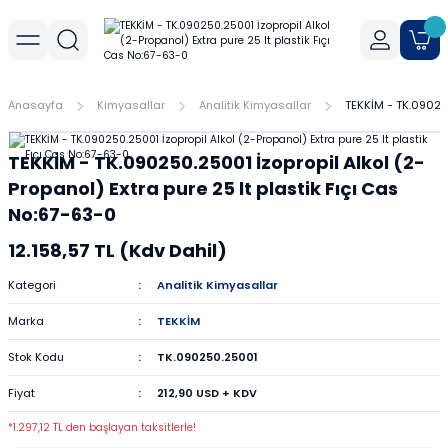
Geri Dön
Geri Dön
Geri Dön
r
meler
Cihaz Aksesuarları
Sıvı Aktarım Cihazları
Cam Malzemeler
Filtrasyon
Havanlar
Mantar Ürünleri
Metal Malzemeler
Plastik Malzemeler
Porselen Malzemeler
Anasayfa
Kimyasallar
Analitik Kimyasallar
TEKKİM - TK.090250
allar
er
Yoğunluk Kitleri
Dispenser
Ayırma Hunileri
Filtre Kağıtları
Agat Havanlar
Mantar Standlar
Amyant Tel
Kulplu Plastik Beherler
Buhner Hunileri
TEKKİM - TK.090250.25001 İzopropil Alkol (2-
ları
allar
Otomatik Pipetler
Bagetler
Şırınga Filtreleri
Cam Havanlar
Bunzen Bekleri
Numune Kapları
Krozeler
Propanol) Extra pure 25 lt plastik Fıçı Cas
No:67-63-0
zları
Pipet Pompası
Balon Jojeler
Soksilet Kartuşu
Porselen Havanlar
Kıskaçlar
Pastör Pipetleri
Porselen Kapsüller
12.158,57 TL (Kdv Dahil)
leri
Balonlar
Maşalar
Pipet Uçları
Kategori
Analitik Kimyasallar
Marka
TEKKİM
Beherler
Metal Kutular
Pipetler
Stok Kodu
TK.090250.25001
hazları
çaları
Büretler
Nivolar
Pisetler
Fiyat
212,90 USD + KDV
rtumları
Cam Kapaklar
Pensler
Plastik Balon Jojeler
*1.297,12 TL den başlayan taksitlerle!