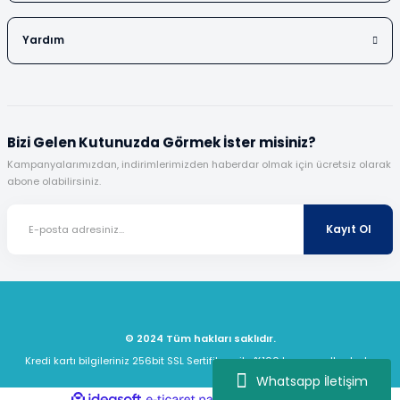
Yardım
Bizi Gelen Kutunuzda Görmek İster misiniz?
Kampanyalarımızdan, indirimlerimizden haberdar olmak için ücretsiz olarak
abone olabilirsiniz.
Kayıt Ol
© 2024 Tüm hakları saklıdır.
Kredi kartı bilgileriniz 256bit SSL Sertifikası ile %100 koruma altındadır.
Whatsapp İletişim
ideasoft
ile