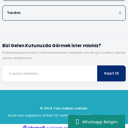
Yardım
Bizi Gelen Kutunuzda Görmek İster misiniz?
Kampanyalarımızdan, indirimlerimizden haberdar olmak için ücretsiz olarak
abone olabilirsiniz.
Kayıt Ol
© 2024 Tüm hakları saklıdır.
Kredi kartı bilgileriniz 256bit SSL Sertifikası ile %100 koruma altındadır.
Whatsapp İletişim
ideasoft
ile