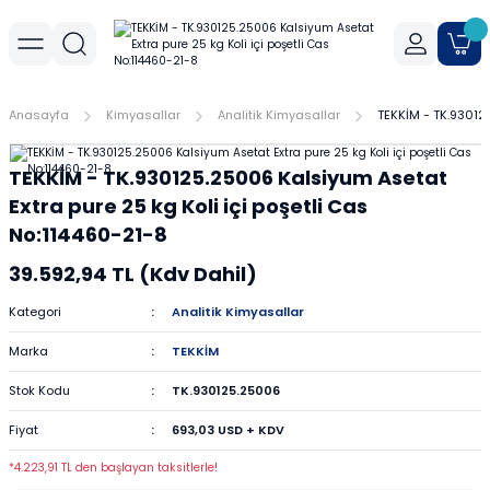
Geri Dön
Geri Dön
Geri Dön
r
meler
Cihaz Aksesuarları
Sıvı Aktarım Cihazları
Cam Malzemeler
Filtrasyon
Havanlar
Mantar Ürünleri
Metal Malzemeler
Plastik Malzemeler
Porselen Malzemeler
Anasayfa
Kimyasallar
Analitik Kimyasallar
TEKKİM - TK.930125
allar
er
Yoğunluk Kitleri
Dispenser
Ayırma Hunileri
Filtre Kağıtları
Agat Havanlar
Mantar Standlar
Amyant Tel
Kulplu Plastik Beherler
Buhner Hunileri
TEKKİM - TK.930125.25006 Kalsiyum Asetat
ları
allar
Otomatik Pipetler
Bagetler
Şırınga Filtreleri
Cam Havanlar
Bunzen Bekleri
Numune Kapları
Krozeler
Extra pure 25 kg Koli içi poşetli Cas
No:114460-21-8
zları
Pipet Pompası
Balon Jojeler
Soksilet Kartuşu
Porselen Havanlar
Kıskaçlar
Pastör Pipetleri
Porselen Kapsüller
39.592,94 TL (Kdv Dahil)
leri
Balonlar
Maşalar
Pipet Uçları
Kategori
Analitik Kimyasallar
Marka
TEKKİM
Beherler
Metal Kutular
Pipetler
Stok Kodu
TK.930125.25006
hazları
çaları
Büretler
Nivolar
Pisetler
Fiyat
693,03 USD + KDV
rtumları
Cam Kapaklar
Pensler
Plastik Balon Jojeler
*4.223,91 TL den başlayan taksitlerle!