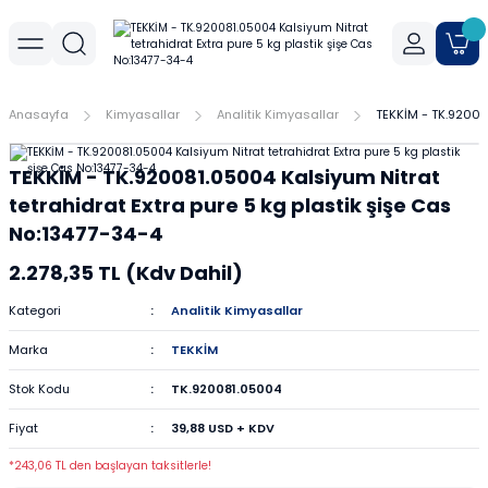
Geri Dön
Geri Dön
Geri Dön
r
meler
Cihaz Aksesuarları
Sıvı Aktarım Cihazları
Cam Malzemeler
Filtrasyon
Havanlar
Mantar Ürünleri
Metal Malzemeler
Plastik Malzemeler
Porselen Malzemeler
Anasayfa
Kimyasallar
Analitik Kimyasallar
TEKKİM - TK.920081
allar
er
Yoğunluk Kitleri
Dispenser
Ayırma Hunileri
Filtre Kağıtları
Agat Havanlar
Mantar Standlar
Amyant Tel
Kulplu Plastik Beherler
Buhner Hunileri
TEKKİM - TK.920081.05004 Kalsiyum Nitrat
ları
allar
Otomatik Pipetler
Bagetler
Şırınga Filtreleri
Cam Havanlar
Bunzen Bekleri
Numune Kapları
Krozeler
tetrahidrat Extra pure 5 kg plastik şişe Cas
No:13477-34-4
zları
Pipet Pompası
Balon Jojeler
Soksilet Kartuşu
Porselen Havanlar
Kıskaçlar
Pastör Pipetleri
Porselen Kapsüller
2.278,35 TL (Kdv Dahil)
leri
Balonlar
Maşalar
Pipet Uçları
Kategori
Analitik Kimyasallar
Marka
TEKKİM
Beherler
Metal Kutular
Pipetler
Stok Kodu
TK.920081.05004
hazları
çaları
Büretler
Nivolar
Pisetler
Fiyat
39,88 USD + KDV
rtumları
Cam Kapaklar
Pensler
Plastik Balon Jojeler
*243,06 TL den başlayan taksitlerle!