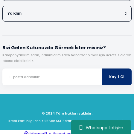
Yardım
Bizi Gelen Kutunuzda Görmek İster misiniz?
Kampanyalarımızdan, indirimlerimizden haberdar olmak için ücretsiz olarak
abone olabilirsiniz.
Kayıt Ol
© 2024 Tüm hakları saklıdır.
Kredi kartı bilgileriniz 256bit SSL Sertifikası ile %100 koruma altındadır.
Whatsapp İletişim
ideasoft
ile