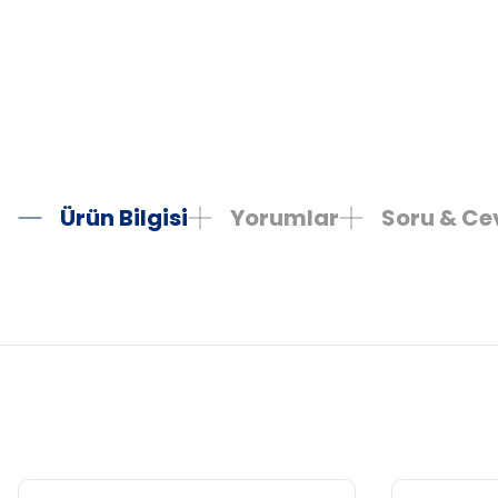
Ürün Bilgisi
Yorumlar
Soru & C
Bu ürünün fiyat bilgisi, resim, ürün açıklamalarında ve diğer konula
Görüş ve önerileriniz için teşekkür ederiz.
Ürün resmi kalitesiz, bozuk veya görüntülenemiyor.
Ürün açıklamasında eksik bilgiler bulunuyor.
Ürün bilgilerinde hatalar bulunuyor.