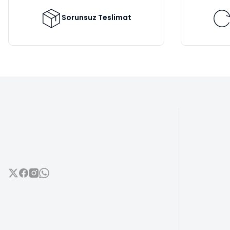
Ürün fiyatı diğer sitelerden daha pahalı.
Bu ürüne benzer farklı alternatifler olmalı.
Sorunsuz Teslimat