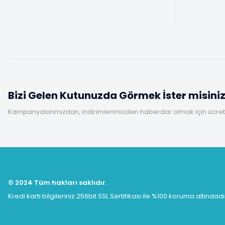
Bizi Gelen Kutunuzda Görmek İster misini
Kampanyalarımızdan, indirimlerimizden haberdar olmak için ücretsi
© 2024 Tüm hakları saklıdır.
Kredi kartı bilgileriniz 256bit SSL Sertifikası ile %100 koruma altındadı