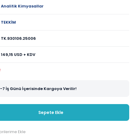
Analitik Kimyasallar
TEKKİM
TK.930106.25006
149,15 USD + KDV
!
-7 İş Günü İçerisinde Kargoya Verilir!
Sepete Ekle