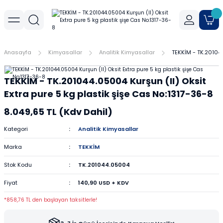
Geri Dön
Geri Dön
Geri Dön
r
meler
Cihaz Aksesuarları
Sıvı Aktarım Cihazları
Cam Malzemeler
Filtrasyon
Havanlar
Mantar Ürünleri
Metal Malzemeler
Plastik Malzemeler
Porselen Malzemeler
Anasayfa
Kimyasallar
Analitik Kimyasallar
TEKKİM - TK.201044
allar
er
Yoğunluk Kitleri
Dispenser
Ayırma Hunileri
Filtre Kağıtları
Agat Havanlar
Mantar Standlar
Amyant Tel
Kulplu Plastik Beherler
Buhner Hunileri
TEKKİM - TK.201044.05004 Kurşun (II) Oksit
ları
allar
Otomatik Pipetler
Bagetler
Şırınga Filtreleri
Cam Havanlar
Bunzen Bekleri
Numune Kapları
Krozeler
Extra pure 5 kg plastik şişe Cas No:1317-36-8
8.049,65 TL (Kdv Dahil)
zları
Pipet Pompası
Balon Jojeler
Soksilet Kartuşu
Porselen Havanlar
Kıskaçlar
Pastör Pipetleri
Porselen Kapsüller
Kategori
Analitik Kimyasallar
leri
Balonlar
Maşalar
Pipet Uçları
Marka
TEKKİM
Beherler
Metal Kutular
Pipetler
Stok Kodu
TK.201044.05004
Fiyat
140,90 USD + KDV
hazları
çaları
Büretler
Nivolar
Pisetler
*858,76 TL den başlayan taksitlerle!
rtumları
Cam Kapaklar
Pensler
Plastik Balon Jojeler