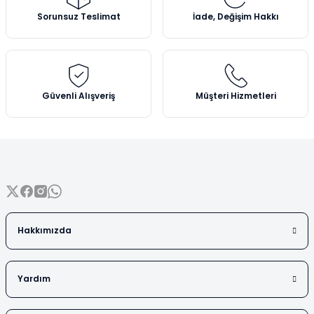
Vezin Kapları
Ürün açıklamasında eksik bilgiler bulunuyor.
Sorunsuz Teslimat
İade, Değişim Hakkı
Ürün bilgilerinde hatalar bulunuyor.
Vialler
Ürün fiyatı diğer sitelerden daha pahalı.
Bu ürüne benzer farklı alternatifler olmalı.
Güvenli Alışveriş
Müşteri Hizmetleri
Gönder
Hakkımızda
Yardım