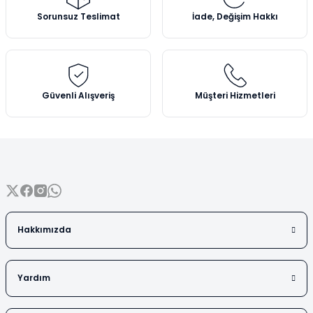
Vezin Kapları
Ürün açıklamasında eksik bilgiler bulunuyor.
Sorunsuz Teslimat
İade, Değişim Hakkı
Ürün bilgilerinde hatalar bulunuyor.
Vialler
Ürün fiyatı diğer sitelerden daha pahalı.
Bu ürüne benzer farklı alternatifler olmalı.
Güvenli Alışveriş
Müşteri Hizmetleri
Gönder
Hakkımızda
Yardım