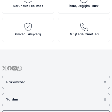
Vezin Kapları
Ürün açıklamasında eksik bilgiler bulunuyor.
Sorunsuz Teslimat
İade, Değişim Hakkı
Ürün bilgilerinde hatalar bulunuyor.
Vialler
Ürün fiyatı diğer sitelerden daha pahalı.
Bu ürüne benzer farklı alternatifler olmalı.
Güvenli Alışveriş
Müşteri Hizmetleri
Gönder
Hakkımızda
Yardım