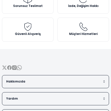
Vezin Kapları
Ürün açıklamasında eksik bilgiler bulunuyor.
Sorunsuz Teslimat
İade, Değişim Hakkı
Ürün bilgilerinde hatalar bulunuyor.
Vialler
Ürün fiyatı diğer sitelerden daha pahalı.
Bu ürüne benzer farklı alternatifler olmalı.
Güvenli Alışveriş
Müşteri Hizmetleri
Gönder
Hakkımızda
Yardım