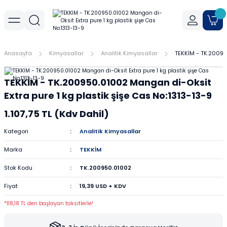
Geri Dön
Geri Dön
Geri Dön
r
meler
Cihaz Aksesuarları
Sıvı Aktarım Cihazları
Cam Malzemeler
Filtrasyon
Havanlar
Mantar Ürünleri
Metal Malzemeler
Plastik Malzemeler
Porselen Malzemeler
Anasayfa
Kimyasallar
Analitik Kimyasallar
TEKKİM - TK.20095
allar
er
Yoğunluk Kitleri
Dispenser
Ayırma Hunileri
Filtre Kağıtları
Agat Havanlar
Mantar Standlar
Amyant Tel
Kulplu Plastik Beherler
Buhner Hunileri
TEKKİM - TK.200950.01002 Mangan di-Oksit
ları
allar
Otomatik Pipetler
Bagetler
Şırınga Filtreleri
Cam Havanlar
Bunzen Bekleri
Numune Kapları
Krozeler
Extra pure 1 kg plastik şişe Cas No:1313-13-9
1.107,75 TL (Kdv Dahil)
zları
Pipet Pompası
Balon Jojeler
Soksilet Kartuşu
Porselen Havanlar
Kıskaçlar
Pastör Pipetleri
Porselen Kapsüller
Kategori
Analitik Kimyasallar
leri
Balonlar
Maşalar
Pipet Uçları
Marka
TEKKİM
Beherler
Metal Kutular
Pipetler
Stok Kodu
TK.200950.01002
Fiyat
19,39 USD + KDV
hazları
çaları
Büretler
Nivolar
Pisetler
*118,18 TL den başlayan taksitlerle!
rtumları
Cam Kapaklar
Pensler
Plastik Balon Jojeler