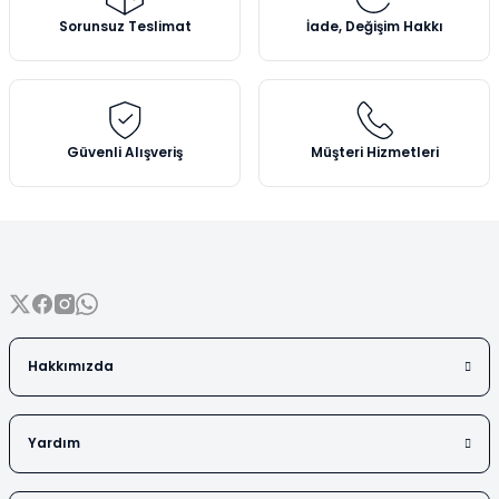
Vezin Kapları
Ürün açıklamasında eksik bilgiler bulunuyor.
Sorunsuz Teslimat
İade, Değişim Hakkı
Ürün bilgilerinde hatalar bulunuyor.
Vialler
Ürün fiyatı diğer sitelerden daha pahalı.
Bu ürüne benzer farklı alternatifler olmalı.
Güvenli Alışveriş
Müşteri Hizmetleri
Gönder
Hakkımızda
Yardım