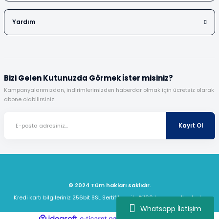
Yardım
Bizi Gelen Kutunuzda Görmek İster misiniz?
Kampanyalarımızdan, indirimlerimizden haberdar olmak için ücretsiz olarak
abone olabilirsiniz.
Kayıt Ol
© 2024 Tüm hakları saklıdır.
Kredi kartı bilgileriniz 256bit SSL Sertifikası ile %100 koruma altındadır.
Whatsapp İletişim
ideasoft
ile