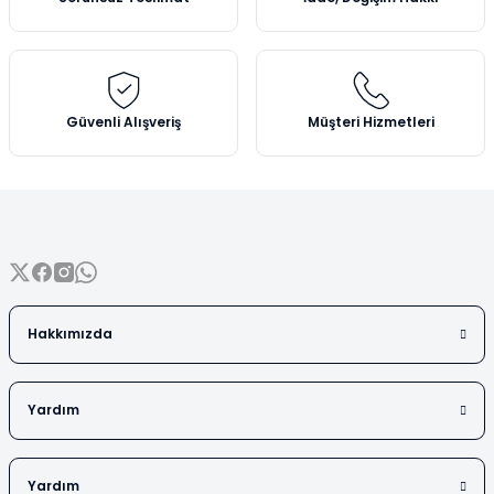
Vezin Kapları
Ürün bilgilerinde hatalar bulunuyor.
Ürün fiyatı diğer sitelerden daha pahalı.
Vialler
Bu ürüne benzer farklı alternatifler olmalı.
Güvenli Alışveriş
Müşteri Hizmetleri
Gönder
Hakkımızda
Yardım
Yardım