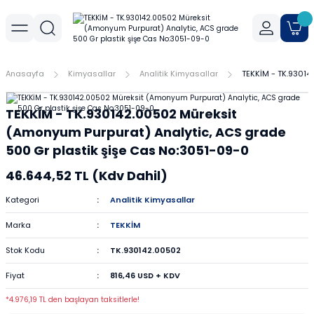
Geri Dön
Geri Dön
Geri Dön
r
meler
Cihaz Aksesuarları
Sıvı Aktarım Cihazları
Cam Malzemeler
Filtrasyon
Havanlar
Mantar Ürünleri
Metal Malzemeler
Plastik Malzemeler
Porselen Malzemeler
Anasayfa
Kimyasallar
Analitik Kimyasallar
TEKKİM - TK.93014
allar
er
Yoğunluk Kitleri
Dispenser
Ayırma Hunileri
Filtre Kağıtları
Agat Havanlar
Mantar Standlar
Amyant Tel
Kulplu Plastik Beherler
Buhner Hunileri
TEKKİM - TK.930142.00502 Müreksit
ları
allar
Otomatik Pipetler
Bagetler
Şırınga Filtreleri
Cam Havanlar
Bunzen Bekleri
Numune Kapları
Krozeler
(Amonyum Purpurat) Analytic, ACS grade
500 Gr plastik şişe Cas No:3051-09-0
zları
Pipet Pompası
Balon Jojeler
Soksilet Kartuşu
Porselen Havanlar
Kıskaçlar
Pastör Pipetleri
Porselen Kapsüller
46.644,52 TL (Kdv Dahil)
leri
Balonlar
Maşalar
Pipet Uçları
Kategori
Analitik Kimyasallar
Marka
TEKKİM
Beherler
Metal Kutular
Pipetler
Stok Kodu
TK.930142.00502
hazları
çaları
Büretler
Nivolar
Pisetler
Fiyat
816,46 USD + KDV
rtumları
Cam Kapaklar
Pensler
Plastik Balon Jojeler
*4.976,19 TL den başlayan taksitlerle!