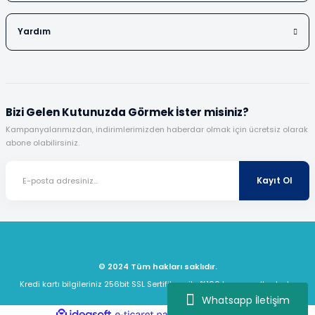
Yardım
Bizi Gelen Kutunuzda Görmek İster misiniz?
Kampanyalarımızdan, indirimlerimizden haberdar olmak için ücretsiz olarak
abone olabilirsiniz.
Kayıt Ol
© 2024 Tüm hakları saklıdır.
Kredi kartı bilgileriniz 256bit SSL Sertifikası ile %100 koruma altındadır.
Whatsapp İletişim
ideasoft
ile