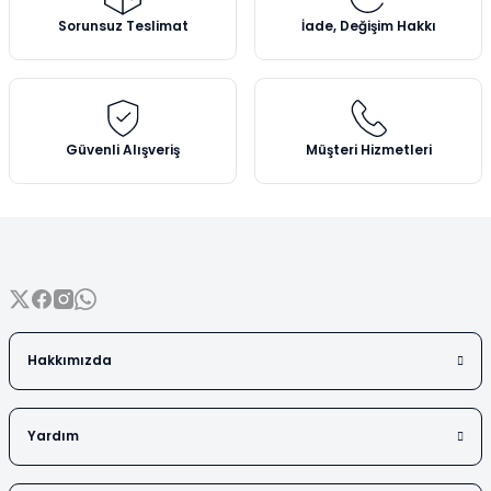
Vezin Kapları
Ürün açıklamasında eksik bilgiler bulunuyor.
Sorunsuz Teslimat
İade, Değişim Hakkı
Ürün bilgilerinde hatalar bulunuyor.
Vialler
Ürün fiyatı diğer sitelerden daha pahalı.
Bu ürüne benzer farklı alternatifler olmalı.
Güvenli Alışveriş
Müşteri Hizmetleri
Gönder
Hakkımızda
Yardım