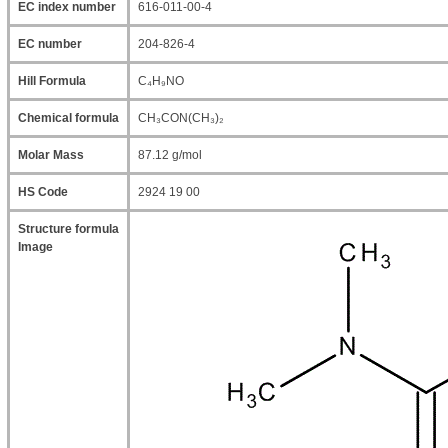
EC index number
616-011-00-4
Vezin Kapları
EC number
204-826-4
Vialler
Hill Formula
C₄H₉NO
Chemical formula
CH₃CON(CH₃)₂
Molar Mass
87.12 g/mol
HS Code
2924 19 00
Structure formula
Image