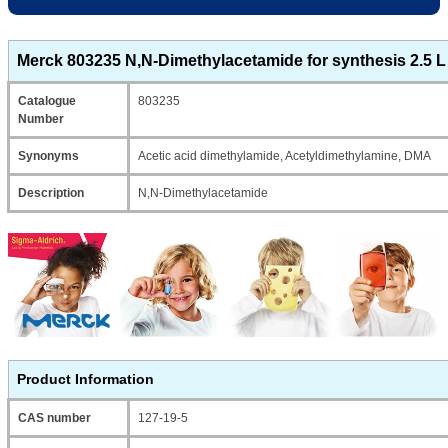
Mezürler
Merck 803235 N,N-Dimethylacetamide for synthesis 2.5 L
Petri Kabı
Catalogue
803235
Piknometreler
Number
Synonyms
Acetic acid dimethylamide, Acetyldimethylamine, DMA
Pipetler
Description
N,N-Dimethylacetamide
Quartz Krozeler
Saat Camları
Şişeler
Soğutucular
Product Information
Vakum Süzme Seti
CAS number
127-19-5