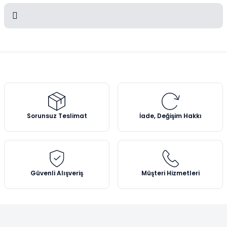
Soru Sor
Bu ürünün fiyat bilgisi, resim, ürün açıklamalarında ve diğer
konularda yetersiz gördüğünüz noktaları öneri formunu kullanarak
tarafımıza iletebilirsiniz.
Görüş ve önerileriniz için teşekkür ederiz.
Ürün resmi kalitesiz, bozuk veya görüntülenemiyor.
Ürün açıklamasında eksik bilgiler bulunuyor.
Sorunsuz Teslimat
İade, Değişim Hakkı
Ürün bilgilerinde hatalar bulunuyor.
Ürün fiyatı diğer sitelerden daha pahalı.
Bu ürüne benzer farklı alternatifler olmalı.
Güvenli Alışveriş
Müşteri Hizmetleri
Gönder