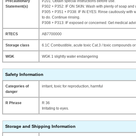
Precautionary
P201: Obtain special instructions before use.
Statement(s)
P302 + P352: IF ON SKIN: Wash with plenty of soap and 
P305 + P351 + P338: IF IN EYES: Rinse cautiously with w
to do. Continue rinsing.
P308 + P313: IF exposed or concerned: Get medical advic
RTECS
AB7700000
Storage class
6.1C Combustible, acute toxic Cat.3 / toxic compounds o
WGK
WGK 1 slightly water endangering
Safety Information
Categories of
irritant, toxic for reproduction, harmful
danger
R Phrase
R 36
Irritating to eyes.
Storage and Shipping Information