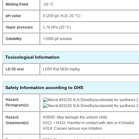
Melting Point
-20 °C
pH value
4 (200 g/l, H₂O, 20 °C)
Vapor pressure
1.76 hPa (20 °C)
Solubility
>1000 g/l soluble
Toxicological Information
LD 50 oral
LD50 Rat 5830 mg/kg
Safety Information according to GHS
Hazard
Pictogram(s)
Hazard
H360D: May damage the unborn child.
Statement(s)
H312 + H332: Harmful in contact with skin or if inhaled
H319: Causes serious eye irritation.