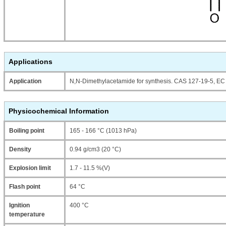
Applications
Application
N,N-Dimethylacetamide for synthesis. CAS 127-19-5, E
Physicochemical Information
Boiling point
165 - 166 °C (1013 hPa)
Density
0.94 g/cm3 (20 °C)
Explosion limit
1.7 - 11.5 %(V)
Flash point
64 °C
Ignition
400 °C
temperature