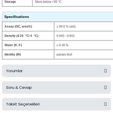
Storage
Store below +30 °C.
Specifications
Assay (GC, area%)
≥ 99.0 % (a/a)
Density (d 20 °C/ 4 °C)
0.940 - 0.942
Water (K. F.)
≤ 0.30 %
Identity (IR)
passes test
Yorumlar
Soru & Cevap
Bu ürüne ilk yorumu siz yapın!
Taksit Seçenekleri
Yorum Yaz
Ürün hakkında henüz soru sorulmamış.