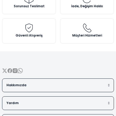
Vezin Kapları
Ürün açıklamasında eksik bilgiler bulunuyor.
Sorunsuz Teslimat
İade, Değişim Hakkı
Ürün bilgilerinde hatalar bulunuyor.
Vialler
Ürün fiyatı diğer sitelerden daha pahalı.
Bu ürüne benzer farklı alternatifler olmalı.
Güvenli Alışveriş
Müşteri Hizmetleri
Gönder
Hakkımızda
Yardım