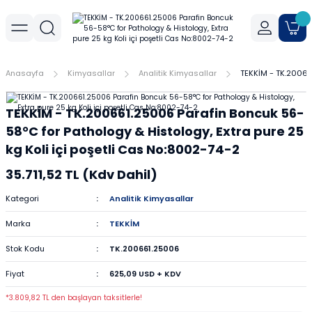
Geri Dön
Geri Dön
Geri Dön
r
meler
Cihaz Aksesuarları
Sıvı Aktarım Cihazları
Cam Malzemeler
Filtrasyon
Havanlar
Mantar Ürünleri
Metal Malzemeler
Plastik Malzemeler
Porselen Malzemeler
Anasayfa
Kimyasallar
Analitik Kimyasallar
TEKKİM - TK.200661
allar
er
Yoğunluk Kitleri
Dispenser
Ayırma Hunileri
Filtre Kağıtları
Agat Havanlar
Mantar Standlar
Amyant Tel
Kulplu Plastik Beherler
Buhner Hunileri
TEKKİM - TK.200661.25006 Parafin Boncuk 56-
ları
allar
Otomatik Pipetler
Bagetler
Şırınga Filtreleri
Cam Havanlar
Bunzen Bekleri
Numune Kapları
Krozeler
58°C for Pathology & Histology, Extra pure 25
kg Koli içi poşetli Cas No:8002-74-2
zları
Pipet Pompası
Balon Jojeler
Soksilet Kartuşu
Porselen Havanlar
Kıskaçlar
Pastör Pipetleri
Porselen Kapsüller
35.711,52 TL (Kdv Dahil)
leri
Balonlar
Maşalar
Pipet Uçları
Kategori
Analitik Kimyasallar
Marka
TEKKİM
Beherler
Metal Kutular
Pipetler
Stok Kodu
TK.200661.25006
hazları
çaları
Büretler
Nivolar
Pisetler
Fiyat
625,09 USD + KDV
rtumları
Cam Kapaklar
Pensler
Plastik Balon Jojeler
*3.809,82 TL den başlayan taksitlerle!