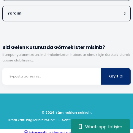
Yardım
Bizi Gelen Kutunuzda Görmek İster misiniz?
Kampanyalarımızdan, indirimlerimizden haberdar olmak için ücretsiz olarak
abone olabilirsiniz.
Kayıt Ol
© 2024 Tüm hakları saklıdır.
Kredi kartı bilgileriniz 256bit SSL Sertifikası ile %100 koruma altındadır.
Whatsapp İletişim
ideasoft
ile