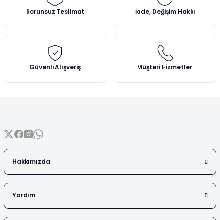
Vezin Kapları
Ürün açıklamasında eksik bilgiler bulunuyor.
Sorunsuz Teslimat
İade, Değişim Hakkı
Ürün bilgilerinde hatalar bulunuyor.
Vialler
Ürün fiyatı diğer sitelerden daha pahalı.
Bu ürüne benzer farklı alternatifler olmalı.
Güvenli Alışveriş
Müşteri Hizmetleri
Gönder
Hakkımızda
Yardım