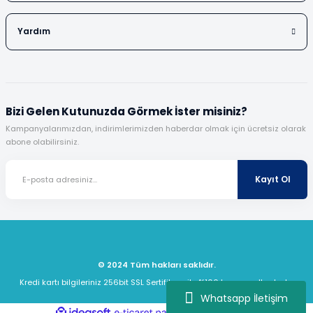
Yardım
Bizi Gelen Kutunuzda Görmek İster misiniz?
Kampanyalarımızdan, indirimlerimizden haberdar olmak için ücretsiz olarak
abone olabilirsiniz.
Kayıt Ol
© 2024 Tüm hakları saklıdır.
Kredi kartı bilgileriniz 256bit SSL Sertifikası ile %100 koruma altındadır.
Whatsapp İletişim
ideasoft
ile