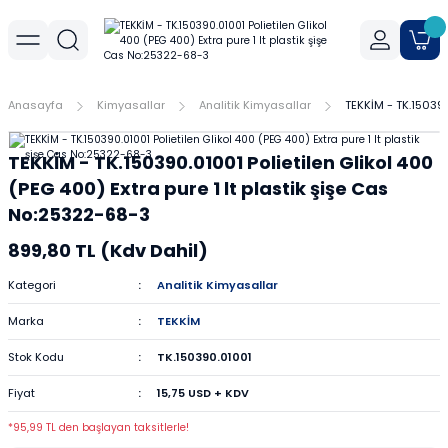
Geri Dön
Geri Dön
Geri Dön
r
meler
Cihaz Aksesuarları
Sıvı Aktarım Cihazları
Cam Malzemeler
Filtrasyon
Havanlar
Mantar Ürünleri
Metal Malzemeler
Plastik Malzemeler
Porselen Malzemeler
Anasayfa
Kimyasallar
Analitik Kimyasallar
TEKKİM - TK.150390
allar
er
Yoğunluk Kitleri
Dispenser
Ayırma Hunileri
Filtre Kağıtları
Agat Havanlar
Mantar Standlar
Amyant Tel
Kulplu Plastik Beherler
Buhner Hunileri
TEKKİM - TK.150390.01001 Polietilen Glikol 400
ları
allar
Otomatik Pipetler
Bagetler
Şırınga Filtreleri
Cam Havanlar
Bunzen Bekleri
Numune Kapları
Krozeler
(PEG 400) Extra pure 1 lt plastik şişe Cas
No:25322-68-3
zları
Pipet Pompası
Balon Jojeler
Soksilet Kartuşu
Porselen Havanlar
Kıskaçlar
Pastör Pipetleri
Porselen Kapsüller
899,80 TL (Kdv Dahil)
leri
Balonlar
Maşalar
Pipet Uçları
Kategori
Analitik Kimyasallar
Marka
TEKKİM
Beherler
Metal Kutular
Pipetler
Stok Kodu
TK.150390.01001
hazları
çaları
Büretler
Nivolar
Pisetler
Fiyat
15,75 USD + KDV
rtumları
Cam Kapaklar
Pensler
Plastik Balon Jojeler
*95,99 TL den başlayan taksitlerle!