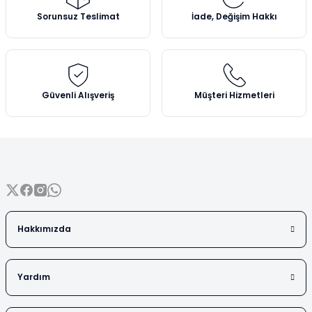
Vezin Kapları
Ürün açıklamasında eksik bilgiler bulunuyor.
Sorunsuz Teslimat
İade, Değişim Hakkı
Ürün bilgilerinde hatalar bulunuyor.
Vialler
Ürün fiyatı diğer sitelerden daha pahalı.
Bu ürüne benzer farklı alternatifler olmalı.
Güvenli Alışveriş
Müşteri Hizmetleri
Gönder
Hakkımızda
Yardım