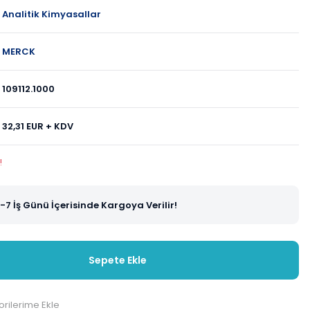
Analitik Kimyasallar
MERCK
109112.1000
32,31 EUR + KDV
!
-7 İş Günü İçerisinde Kargoya Verilir!
Sepete Ekle