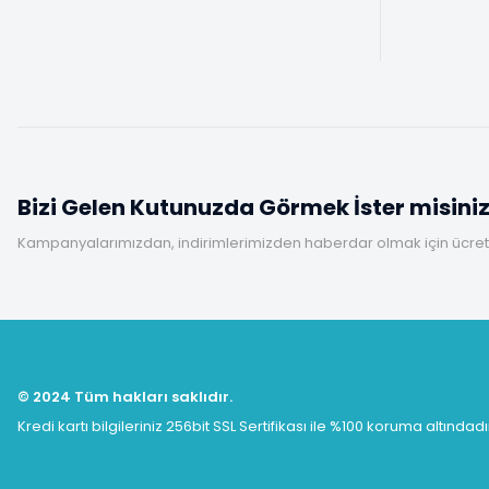
Bizi Gelen Kutunuzda Görmek İster misini
Kampanyalarımızdan, indirimlerimizden haberdar olmak için ücretsi
© 2024 Tüm hakları saklıdır.
Kredi kartı bilgileriniz 256bit SSL Sertifikası ile %100 koruma altındadı