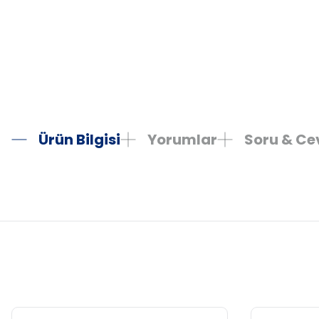
Ürün Bilgisi
Yorumlar
Soru & C
Bu ürünün fiyat bilgisi, resim, ürün açıklamalarında ve diğer konula
Görüş ve önerileriniz için teşekkür ederiz.
Ürün resmi kalitesiz, bozuk veya görüntülenemiyor.
Ürün açıklamasında eksik bilgiler bulunuyor.
Ürün bilgilerinde hatalar bulunuyor.