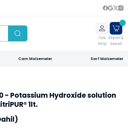
Üye
Alışveriş
Girişi
Sepeti
Cam Malzemeler
Sarf Malzemeler
0 - Potassium Hydroxide solution
itriPUR® 1lt.
Dahil)