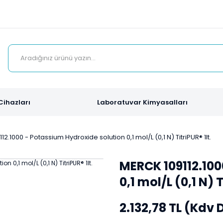
Cihazları
Laboratuvar Kimyasalları
2.1000 - Potassium Hydroxide solution 0,1 mol/L (0,1 N) TitriPUR® 1lt.
MERCK 109112.100
0,1 mol/L (0,1 N) T
2.132,78 TL (Kdv 