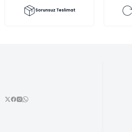
Ürün fiyatı diğer sitelerden daha pahalı.
Bu ürüne benzer farklı alternatifler olmalı.
Sorunsuz Teslimat