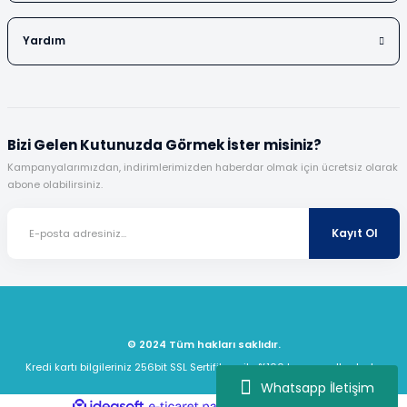
Yardım
Bizi Gelen Kutunuzda Görmek İster misiniz?
Kampanyalarımızdan, indirimlerimizden haberdar olmak için ücretsiz olarak
abone olabilirsiniz.
Kayıt Ol
© 2024 Tüm hakları saklıdır.
Kredi kartı bilgileriniz 256bit SSL Sertifikası ile %100 koruma altındadır.
Whatsapp İletişim
ideasoft
ile