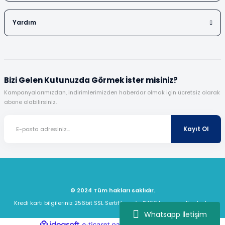
Yardım
Bizi Gelen Kutunuzda Görmek İster misiniz?
Kampanyalarımızdan, indirimlerimizden haberdar olmak için ücretsiz olarak
abone olabilirsiniz.
Kayıt Ol
© 2024 Tüm hakları saklıdır.
Kredi kartı bilgileriniz 256bit SSL Sertifikası ile %100 koruma altındadır.
Whatsapp İletişim
ideasoft
ile