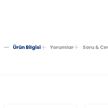
Ürün Bilgisi
Yorumlar
Soru & C
Bu ürünün fiyat bilgisi, resim, ürün açıklamalarında ve diğer konula
Görüş ve önerileriniz için teşekkür ederiz.
Ürün resmi kalitesiz, bozuk veya görüntülenemiyor.
Ürün açıklamasında eksik bilgiler bulunuyor.
Ürün bilgilerinde hatalar bulunuyor.