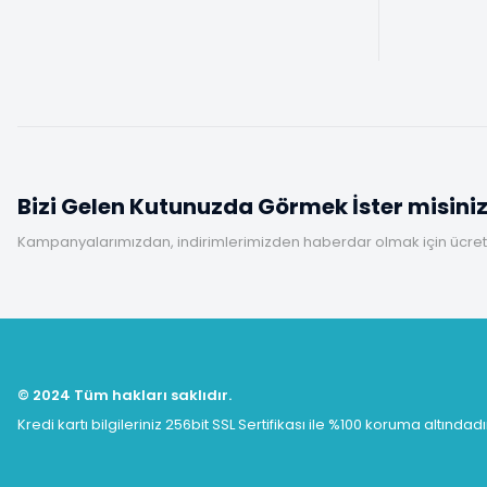
Bizi Gelen Kutunuzda Görmek İster misini
Kampanyalarımızdan, indirimlerimizden haberdar olmak için ücretsi
© 2024 Tüm hakları saklıdır.
Kredi kartı bilgileriniz 256bit SSL Sertifikası ile %100 koruma altındadı