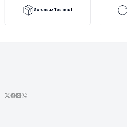
Ürün fiyatı diğer sitelerden daha pahalı.
Bu ürüne benzer farklı alternatifler olmalı.
Sorunsuz Teslimat