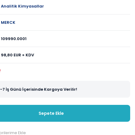
Analitik Kimyasallar
MERCK
109990.0001
98,80 EUR + KDV
!
-7 İş Günü İçerisinde Kargoya Verilir!
Sepete Ekle