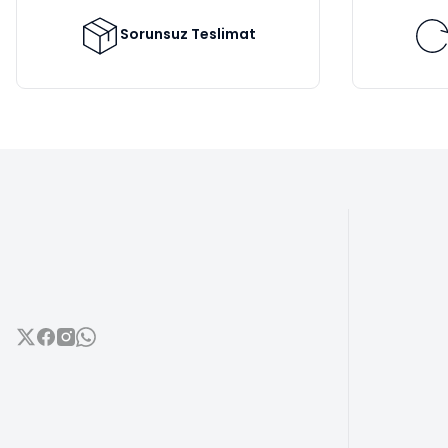
Ürün fiyatı diğer sitelerden daha pahalı.
Bu ürüne benzer farklı alternatifler olmalı.
Sorunsuz Teslimat