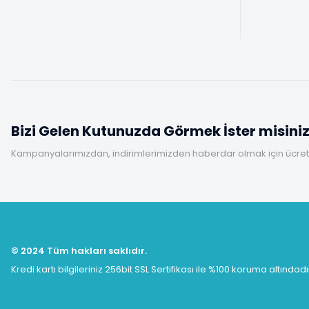
Bizi Gelen Kutunuzda Görmek İster misini
Kampanyalarımızdan, indirimlerimizden haberdar olmak için ücretsi
© 2024 Tüm hakları saklıdır.
Kredi kartı bilgileriniz 256bit SSL Sertifikası ile %100 koruma altındadı