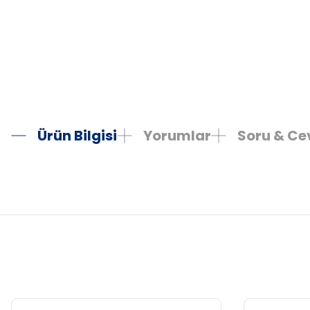
Ürün Bilgisi
Yorumlar
Soru & C
Bu ürünün fiyat bilgisi, resim, ürün açıklamalarında ve diğer konula
Görüş ve önerileriniz için teşekkür ederiz.
Ürün resmi kalitesiz, bozuk veya görüntülenemiyor.
Ürün açıklamasında eksik bilgiler bulunuyor.
Ürün bilgilerinde hatalar bulunuyor.