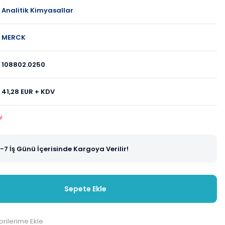
Analitik Kimyasallar
MERCK
108802.0250
41,28 EUR + KDV
!
-7 İş Günü İçerisinde Kargoya Verilir!
Sepete Ekle