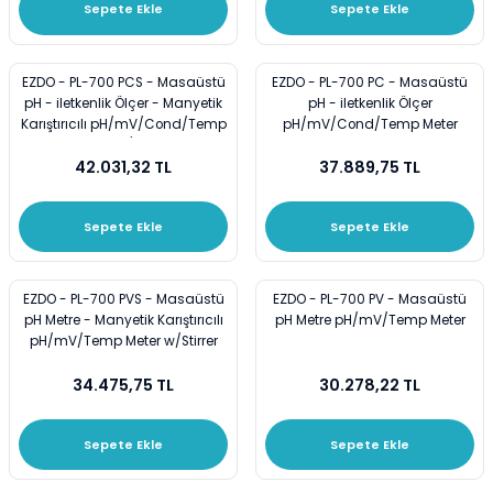
Sepete Ekle
Sepete Ekle
i
Cam Termometreler
Spatüller
Plastik Beherler
ar
Damlatma Hunileri
Stantlar ve Raflar
Plastik Erlenler
EZDO - PL-700 PCS - Masaüstü
EZDO - PL-700 PC - Masaüstü
pH - iletkenlik Ölçer - Manyetik
pH - iletkenlik Ölçer
Karıştırıcılı pH/mV/Cond/Temp
pH/mV/Cond/Temp Meter
ler
Deney Tüpleri
Üçayak Bek
Plastik Huniler
Meter w/Stirrer
42.031,32 TL
37.889,75 TL
eler
Desikatörler
Plastik Mezürler
Sepete Ekle
Sepete Ekle
emeler
Erlenler
Plastik Standlar ve Raflar
Gaz Yıkama Şişeleri
Plastik Tüpler
EZDO - PL-700 PVS - Masaüstü
EZDO - PL-700 PV - Masaüstü
pH Metre - Manyetik Karıştırıcılı
pH Metre pH/mV/Temp Meter
pH/mV/Temp Meter w/Stirrer
Huniler
Puarlar
34.475,75 TL
30.278,22 TL
Krozeler
Sepete Ekle
Sepete Ekle
Lam-Lameller