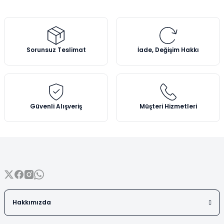
Mezürler
Petri Kabı
Sorunsuz Teslimat
İade, Değişim Hakkı
Piknometreler
Pipetler
Quartz Krozeler
Güvenli Alışveriş
Müşteri Hizmetleri
Saat Camları
Şişeler
Soğutucular
Hakkımızda
Vakum Süzme Seti