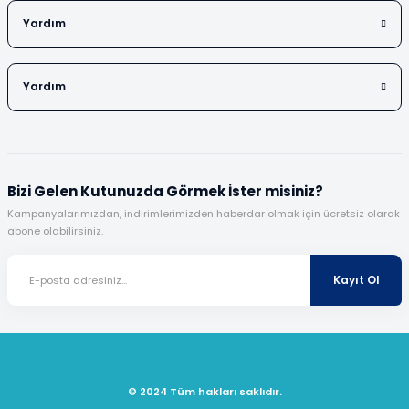
Vezin Kapları
Yardım
Vialler
Yardım
Bizi Gelen Kutunuzda Görmek İster misiniz?
Kampanyalarımızdan, indirimlerimizden haberdar olmak için ücretsiz olarak
abone olabilirsiniz.
Kayıt Ol
© 2024 Tüm hakları saklıdır.