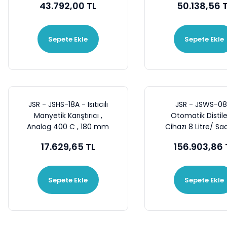
43.792,00 TL
50.138,56 
Sepete Ekle
Sepete Ekle
JSR - JSHS-18A - Isıtıcılı
JSR - JSWS-08
Manyetik Karıştırıcı ,
Otomatik Distil
Analog 400 C , 180 mm
Cihazı 8 Litre/ Saa
* 180 mm , 1500 Rpm
LT Depolu
17.629,65 TL
156.903,86 
Sepete Ekle
Sepete Ekle