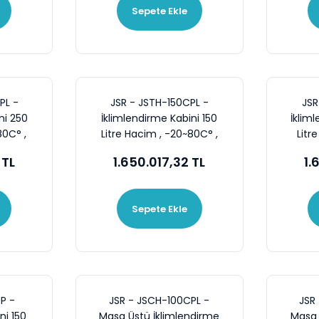
Sepete Ekle
PL -
JSR - JSTH-150CPL -
JSR
ni 250
İklimlendirme Kabini 150
İklim
80C° ,
Litre Hacim , -20~80C° ,
Litr
60~90 %RH
 TL
1.650.017,32 TL
1.
Sepete Ekle
P -
JSR - JSCH-100CPL -
JSR
ni 150
Masa Üstü İklimlendirme
Masa 