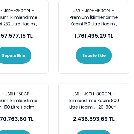
 - JSRH-250CPL -
JSR - JSRH-150CPL -
ıum İklimlendirme
Premıum İklimlendirme
i 252 Litre Hacim ,
Kabini 150 Litre Hacim ,
150C° , 35~98 %RH
-40~150C° , 35~98 %RH
857.577,15 TL
1.761.495,29 TL
Sepete Ekle
Sepete Ekle
R - JSRH-150CP -
JSR - JSTH-800CPL -
ıum İklimlendirme
İklimlendirme Kabini 800
i 150 Litre Hacim ,
Litre Hacim , -20~80C° ,
150C° , 35~98 %RH
60~90 %RH
370.763,60 TL
2.436.593,69 TL