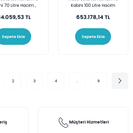
ni 70 Litre Hacim ,
Kabini 100 Litre Hacim
120C° , 40~95 %RH
,10~80C° , 60~90 %RH
14.059,53 TL
653.178,14 TL
Sepete Ekle
Sepete Ekle
2
3
4
..
9
eriş
Müşteri Hizmetleri