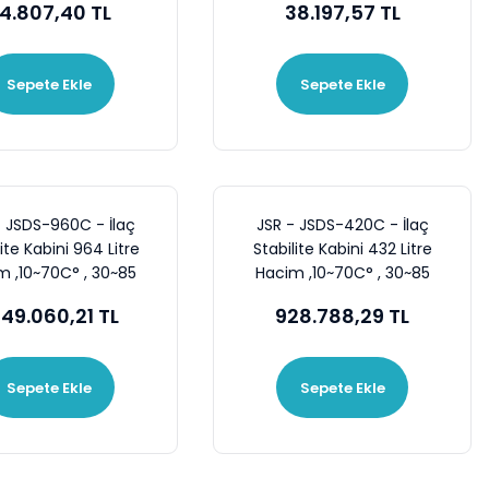
4.807,40 TL
38.197,57 TL
rpm ,
Set ile 400 C , 180 mm *
180 mm , 1500 Rpm
Sepete Ekle
Sepete Ekle
- JSDS-960C - İlaç
JSR - JSDS-420C - İlaç
lite Kabini 964 Litre
Stabilite Kabini 432 Litre
m ,10~70C° , 30~85
Hacim ,10~70C° , 30~85
%RH
%RH
249.060,21 TL
928.788,29 TL
Sepete Ekle
Sepete Ekle