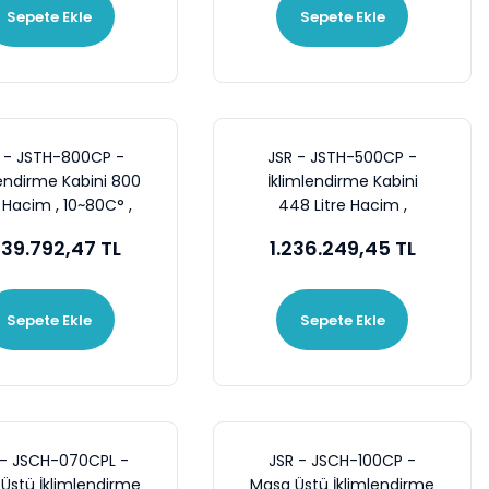
Sepete Ekle
Sepete Ekle
 - JSTH-800CP -
JSR - JSTH-500CP -
lendirme Kabini 800
İklimlendirme Kabini
e Hacim , 10~80C° ,
448 Litre Hacim ,
60~90 %RH
10~80C° , 60~90 %RH
639.792,47 TL
1.236.249,45 TL
Sepete Ekle
Sepete Ekle
 - JSCH-070CPL -
JSR - JSCH-100CP -
Üstü İklimlendirme
Masa Üstü İklimlendirme