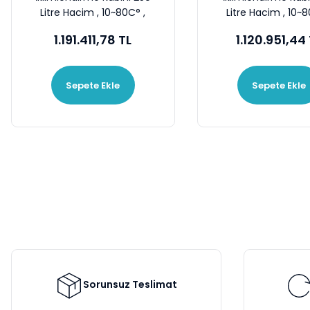
Litre Hacim , 10~80C° ,
Litre Hacim , 10~8
60~90 %RH
60~90 %RH
1.191.411,78 TL
1.120.951,44
Sepete Ekle
Sepete Ekle
Sorunsuz Teslimat