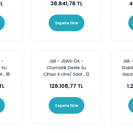
TL
38.841,76 TL
4
Sepete Ekle
 -
JSR - JSWS-04 -
JSR 
e Su
Otomatik Distile Su
Stabi
t , 18
Cihazı 4 Litre/ Saat , 12
Haci
LT Depolu
TL
128.108,77 TL
1.
Sepete Ekle