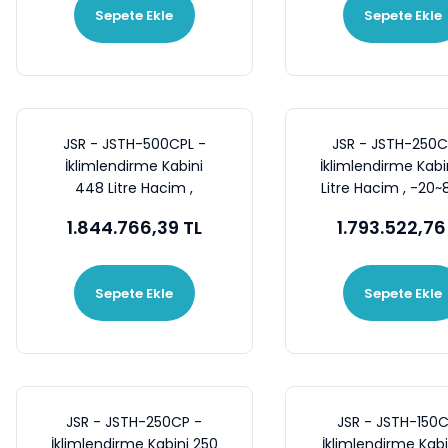
Sepete Ekle
Sepete Ekle
JSR - JSTH-500CPL -
JSR - JSTH-250C
İklimlendirme Kabini
İklimlendirme Kabi
448 Litre Hacim ,
Litre Hacim , -20~
-20~80C° , 60~90 %RH
60~90 %RH
1.844.766,39 TL
1.793.522,76
Sepete Ekle
Sepete Ekle
JSR - JSTH-250CP -
JSR - JSTH-150C
İklimlendirme Kabini 250
İklimlendirme Kabi