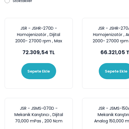
Stoktakiler
JSR - JSHR-270D -
JSR - JSHR-270
Homojenizatör , Dijital
Homojenizatör , A
2000- 27000 rpm , Max
2000- 27000 rpm 
2500 ML Su Karıştırma
2500 ML Su Karış
72.309,54 TL
66.321,05 
Kapasitesi
Kapasitesi
Sepete Ekle
Sepete Ekle
JSR - JSMS-070D -
JSR - JSMS-150
Mekanik Karıştırıcı , Dijital
Mekanik Karıştırı
70,000 mPas , 200 Ncm
Analog 150,000 m
, 100~2000 rpm
450 Ncm , 50~80