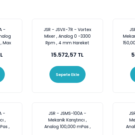
A -
JSR - JSVX-7R - Vortex
JS
nalog
Mixer , Analog 0 -3300
Mekani
, Max
Rpm , 4 mm Hareket
150,0
tırma
Çapı
TL
15.572,57 TL
5
Sepete Ekle
A -
JSR - JSMS-100A -
JS
cı ,
Mekanik Karıştırıcı ,
Mek
Pas ,
Analog 100,000 mPas ,
Anal
0 rpm
300 Ncm , 80~1200 rpm
200