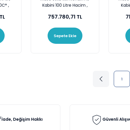
0C° ,
Kabini 100 Litre Hacim ,
Kabi
-20~120C° , 40~95 %RH
-20~
 TL
757.780,71 TL
7
Sepete Ekle
1
İade, Değişim Hakkı
Güvenli Alışv