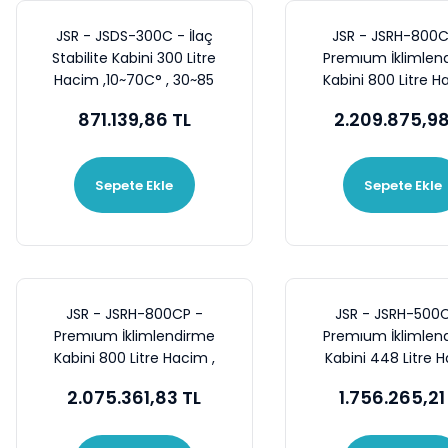
JSR - JSDS-300C - İlaç
JSR - JSRH-800C
Stabilite Kabini 300 Litre
Premıum İklimlen
Hacim ,10~70C° , 30~85
Kabini 800 Litre H
%RH
-40~150C° , 35~9
871.139,86 TL
2.209.875,98
Sepete Ekle
Sepete Ekle
JSR - JSRH-800CP -
JSR - JSRH-500
Premıum İklimlendirme
Premıum İklimlen
Kabini 800 Litre Hacim ,
Kabini 448 Litre 
-20~150C° , 35~98 %RH
,-20~150C° , 35~9
2.075.361,83 TL
1.756.265,21