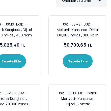
R - JSMS-150D -
JSR - JSMS-100D -
k Karıştırıcı , Dijital
Mekanik Karıştırıcı , Dijital
00 mPas , 450 Ncm
100,000 mPas , 300 Ncm
, 50~800 rpm
, 80~1200 rpm
5.025,40 TL
50.709,65 TL
Sepete Ekle
Sepete Ekle
R - JSMS-070A -
JSR - JSHS-18D - Isıtıcılı
anik Karıştırıcı ,
Manyetik Karıştırıcı ,
og 70,000 mPas ,
Dijital , Kontak
 Ncm , 100~2000
Termometre ve Tutucu