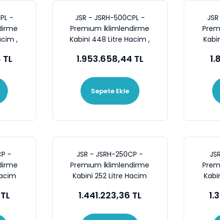
PL -
JSR - JSRH-500CPL -
JSR
dirme
Premıum İklimlendirme
Prem
acim ,
Kabini 448 Litre Hacim ,
Kabin
8 %RH
-40~150C° , 35~98 %RH
-40~
 TL
1.953.658,44 TL
1.
Sepete Ekle
CP -
JSR - JSRH-250CP -
JS
dirme
Premıum İklimlendirme
Prem
Hacim
Kabini 252 Litre Hacim
Kabin
8 %RH
,-20~150C° , 35~98 %RH
-20~
 TL
1.441.223,36 TL
1.