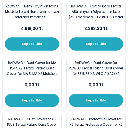
Mezürler
RADWAG - Nem Tayin Referans
RADWAG - Tartım Kabı Terazi
Madde Terazi Nem tayin cihazı
Alüminyum folyo tartım kabı
referans maddesi -
(ø90 çapında - 1 kutu ( 50 adet
Petri Kabı
)
4.616,30 TL
3.363,30 TL
Piknometreler
Sepete Ekle
Sepete Ekle
Pipetler
Quartz Krozeler
RADWAG - Dust Cover for MA
RADWAG - Dust Cover for
R,MA X2 Terazi Fabric Dust
PS,WLC Terazi Fabric Dust Cover
Cover for MA R, MA X2 Moisture
for PS.R, PS.X2, WLC.A1/A2/X2
Saat Camları
Analyzers - Terazi Toz Örtüsü
Balances - Terazi Toz Örtüsü
0,00 TL
0,00 TL
Şişeler
Sepete Ekle
Sepete Ekle
Soğutucular
Vakum Süzme Seti
RADWAG - Dust Cover for AS
RADWAG - Protective Cover for
PLUS Terazi Fabric Dust Cover
X2 Terazi Protective Cover for X2