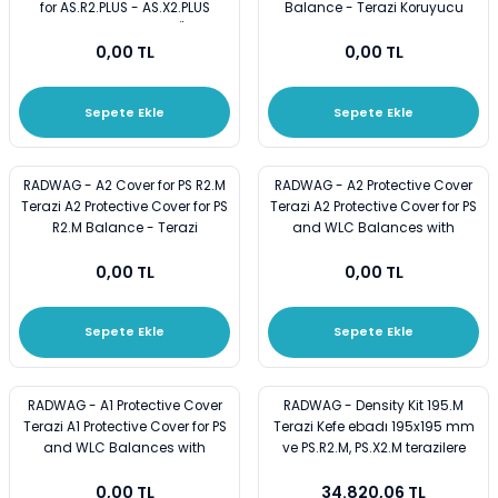
for AS.R2.PLUS - AS.X2.PLUS
Balance - Terazi Koruyucu
Vezin Kapları
Balances - Terazi Toz Örtüsü
Kapak Kılıf Şeffaf
0,00 TL
0,00 TL
Vialler
Sepete Ekle
Sepete Ekle
RADWAG - A2 Cover for PS R2.M
RADWAG - A2 Protective Cover
Terazi A2 Protective Cover for PS
Terazi A2 Protective Cover for PS
R2.M Balance - Terazi
and WLC Balances with
Koruyucu Kapak Kılıf Şeffaf
195x195 mm Weighing Pan -
0,00 TL
0,00 TL
Terazi Koruyucu Kapak Kılıf
Şeffaf
Sepete Ekle
Sepete Ekle
RADWAG - A1 Protective Cover
RADWAG - Density Kit 195.M
Terazi A1 Protective Cover for PS
Terazi Kefe ebadı 195x195 mm
and WLC Balances with
ve PS.R2.M, PS.X2.M terazilere
128x128 mm Weighing Pan -
uyumlu - Yoğunluk Kiti
0,00 TL
34.820,06 TL
Terazi Koruyucu Kapak Kılıf
Yoğunluk Ölçer