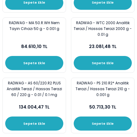
Sepete Ekle
Sepete Ekle
i
Cam Termometreler
Spatüller
Plastik Beherler
ar
Damlatma Hunileri
Stantlar ve Raflar
Plastik Erlenler
RADWAG - MA 50.R.WH Nem
RADWAG - WTC 2000 Analitik
Tayin Cihazı 50 g - 0.001 g
Terazi / Hassas Terazi 2000 g -
0.01 g
ler
Deney Tüpleri
Üçayak Bek
Plastik Huniler
84.610,10 TL
23.081,48 TL
eler
Desikatörler
Plastik Mezürler
Sepete Ekle
Sepete Ekle
emeler
Erlenler
Plastik Standlar ve Raflar
Gaz Yıkama Şişeleri
Plastik Tüpler
RADWAG - AS 60/220.R2 PLUS
RADWAG - PS 210.R2* Analitik
Analitik Terazi / Hassas Terazi
Terazi / Hassas Terazi 210 g -
60 / 220 g - 0.01 / 0.1 mg
0.001 g
Huniler
Puarlar
134.004,47 TL
50.713,30 TL
Krozeler
Sepete Ekle
Sepete Ekle
Lam-Lameller