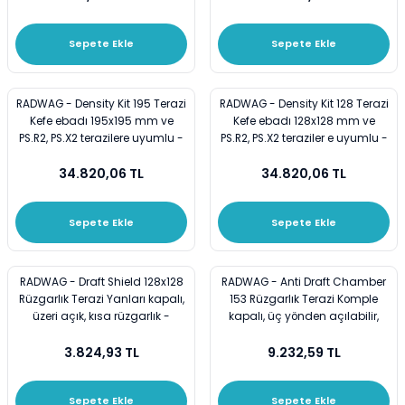
Şeffaf
Sepete Ekle
Sepete Ekle
RADWAG - Density Kit 195 Terazi
RADWAG - Density Kit 128 Terazi
Kefe ebadı 195x195 mm ve
Kefe ebadı 128x128 mm ve
PS.R2, PS.X2 terazilere uyumlu -
PS.R2, PS.X2 teraziler e uyumlu -
Yoğunluk Kiti Yoğunluk Ölçer
Yoğunluk Kiti Yoğunluk Ölçer
34.820,06 TL
34.820,06 TL
Sepete Ekle
Sepete Ekle
RADWAG - Draft Shield 128x128
RADWAG - Anti Draft Chamber
Rüzgarlık Terazi Yanları kapalı,
153 Rüzgarlık Terazi Komple
üzeri açık, kısa rüzgarlık -
kapalı, üç yönden açılabilir,
yükseklik 191 mm -
3.824,93 TL
9.232,59 TL
Sepete Ekle
Sepete Ekle