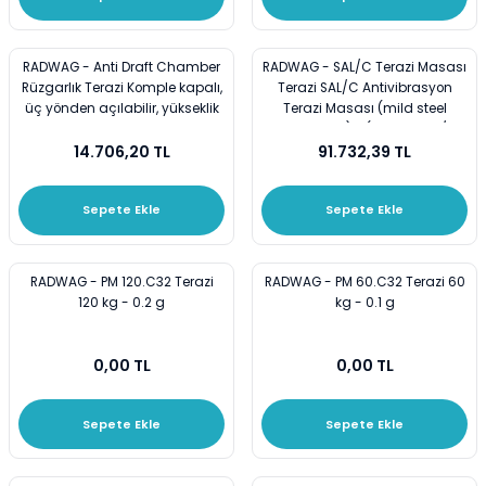
RADWAG - Anti Draft Chamber
RADWAG - SAL/C Terazi Masası
Rüzgarlık Terazi Komple kapalı,
Terazi SAL/C Antivibrasyon
üç yönden açılabilir, yükseklik
Terazi Masası (mild steel
264 mm -
construction) - (AS R2 PLUS / X2
14.706,20 TL
91.732,39 TL
PLUS ile uyumlu) -
Sepete Ekle
Sepete Ekle
RADWAG - PM 120.C32 Terazi
RADWAG - PM 60.C32 Terazi 60
120 kg - 0.2 g
kg - 0.1 g
0,00 TL
0,00 TL
Sepete Ekle
Sepete Ekle