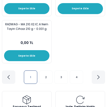
Sepete Ekle
Sepete Ekle
RADWAG - MA 210.X2.IC.A Nem
Tayin Cihazı 210 g - 0.001 g
0,00 TL
Sepete Ekle
1
2
3
4
Sorunsuz Teslimat
İade, Değişim Hakkı