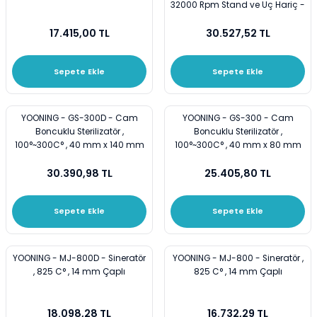
32000 Rpm Stand ve Uç Hariç -
Vezin Kapları
lütfen Ekleyiniz
17.415,00 TL
30.527,52 TL
Vialler
Sepete Ekle
Sepete Ekle
YOONING - GS-300D - Cam
YOONING - GS-300 - Cam
Boncuklu Sterilizatör ,
Boncuklu Sterilizatör ,
100°~300C° , 40 mm x 140 mm
100°~300C° , 40 mm x 80 mm
30.390,98 TL
25.405,80 TL
Sepete Ekle
Sepete Ekle
YOONING - MJ-800D - Sineratör
YOONING - MJ-800 - Sineratör ,
, 825 C° , 14 mm Çaplı
825 C° , 14 mm Çaplı
18.098,28 TL
16.732,29 TL