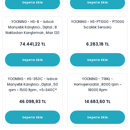
Sepete Ekle
Sepete Ekle
i
Cam Termometreler
Spatüller
Plastik Beherler
ar
Damlatma Hunileri
Stantlar ve Raflar
Plastik Erlenler
YOONING - HS-8 - Isıtıcılı
YOONING - HS-PT1000 - PT1000
Manyetik Karıştırıcı , Dijital , 8
Sıcaklık Sensörü
Noktadan Karıştırmalı , Max 120
ler
Deney Tüpleri
Üçayak Bek
Plastik Huniler
C°
74.441,22 TL
6.283,18 TL
eler
Desikatörler
Plastik Mezürler
Sepete Ekle
Sepete Ekle
emeler
Erlenler
Plastik Standlar ve Raflar
Gaz Yıkama Şişeleri
Plastik Tüpler
YOONING - HS-350C - Isıtıcılı
YOONING - T18KL -
Manyetik Karıştırıcı , Dijital , 50
Homojenizatör , 8000 rpm ~
rpm ~ 1500 Rpm , +5~340C°
18000 Rpm
Huniler
Puarlar
Sensör ve Stand Hariç
46.098,93 TL
14.683,60 TL
Krozeler
Sepete Ekle
Sepete Ekle
Lam-Lameller