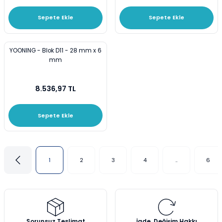
Sepete Ekle
Sepete Ekle
YOONING - Blok D11 - 28 mm x 6
mm
8.536,97 TL
Sepete Ekle
1
2
3
4
..
6
Sorunsuz Teslimat
İade, Değişim Hakkı