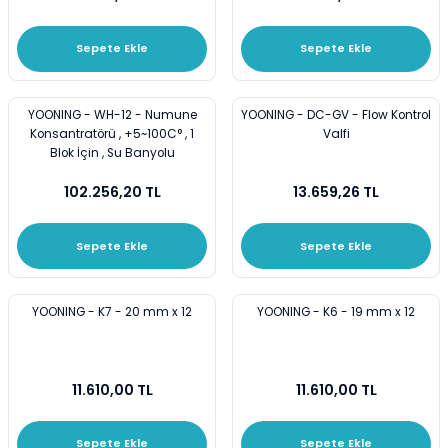
Sepete Ekle
Sepete Ekle
YOONING - WH-12 - Numune
YOONING - DC-GV - Flow Kontrol
Konsantratörü , +5~100C° , 1
Valfi
Blok İçin , Su Banyolu
102.256,20 TL
13.659,26 TL
Sepete Ekle
Sepete Ekle
YOONING - K7 - 20 mm x 12
YOONING - K6 - 19 mm x 12
11.610,00 TL
11.610,00 TL
Sepete Ekle
Sepete Ekle