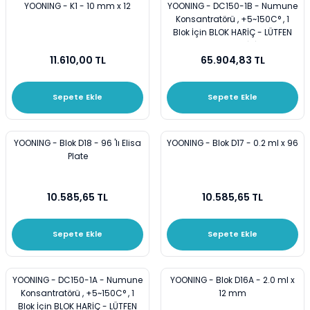
YOONING - K1 - 10 mm x 12
YOONING - DC150-1B - Numune
Konsantratörü , +5~150C° , 1
Blok İçin BLOK HARİÇ - LÜTFEN
BLOK EKLEYİNİZ
11.610,00 TL
65.904,83 TL
Sepete Ekle
Sepete Ekle
YOONING - Blok D18 - 96 'lı Elisa
YOONING - Blok D17 - 0.2 ml x 96
Plate
10.585,65 TL
10.585,65 TL
Sepete Ekle
Sepete Ekle
YOONING - DC150-1A - Numune
YOONING - Blok D16A - 2.0 ml x
Konsantratörü , +5~150C° , 1
12 mm
Blok İçin BLOK HARİÇ - LÜTFEN