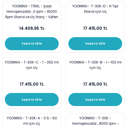
Mezürler
YOONING - T15KL - Şarjlı
YOONING - T-30K-D - H Tipi
Homojenizatör , 0 rpm ~ 15000
Stand için Uç
Rpm Stand ve Uç Hariç - lütfen
Petri Kabı
Ekleyiniz
14.409,95 TL
17.415,00 TL
Piknometreler
Sepete Ekle
Sepete Ekle
Pipetler
Quartz Krozeler
YOONING - T-30K-C - 1 ~ 250 ml
YOONING - T-30K-B - 1 ~ 100 ml
için Uç
için Uç
Saat Camları
17.415,00 TL
17.415,00 TL
Şişeler
Sepete Ekle
Sepete Ekle
Soğutucular
Vakum Süzme Seti
YOONING - T-30K-A - 0.5 ~ 50
YOONING - T-30K -
ml için Uç
Homojenizatör , 8000 rpm ~